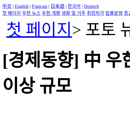
中文
|
English
|
Français
|
日本語
|
한국어
|
Deutsch
첫 페이지
우한 뉴스
우한 개황
생활 및 거주
취업허가
법률분쟁
종
첫 페이지
>
포토 
[경제동향] 中 우한
이상 규모