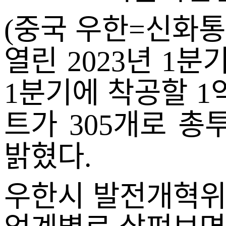
(중국 우한=신화통
열린 2023년 1
1분기에 착공할 1억
트가 305개로 총
밝혔다.
우한시 발전개혁위