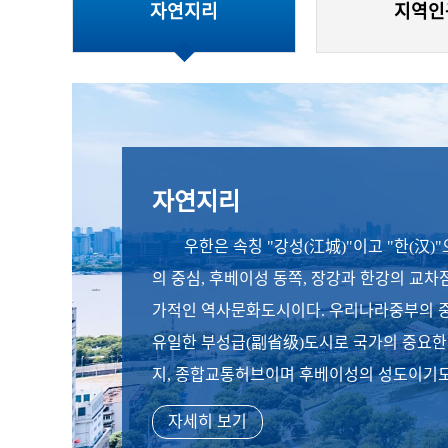
자연지리
지역인
자연지리
우한은 속칭 "강성(江城)"이고 "한(汉)
의 중심, 후베이성 동쪽, 장강과 한강의 교차
가적인 역사문화도시이다. 우리나라중부의 
유일한 부성급(副省级)도시로 국가의 중요한
지, 종합교통허브이며 후베이성의 성도이기도 
자세히 보기