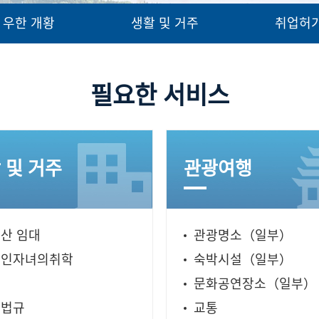
우한 개황
생활 및 거주
취업허
필요한 서비스
 및 거주
관광여행
산 임대
관광명소（일부）
국인자녀의취학
숙박시설（일부）
료
문화공연장소（일부）
통법규
교통