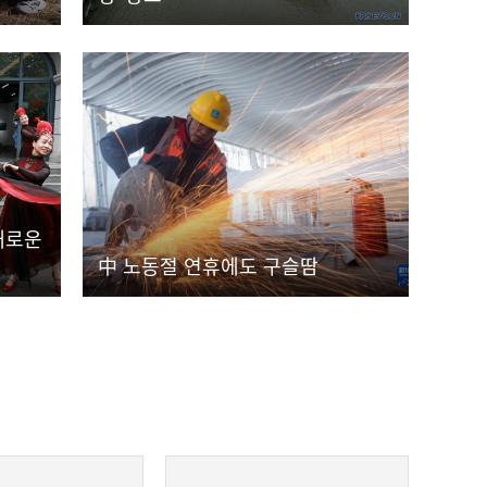
채로운
中 노동절 연휴에도 구슬땀