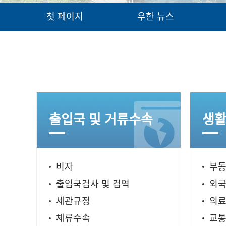
첫 페이지
우한 뉴스
출입국 및 거류수속
생활
비자
부동
출입국검사 및 검역
외
세관규정
의
체류수속
교