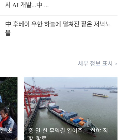
서 AI 개발...中 ...
中 후베이 우한 하늘에 펼쳐진 짙은 저녁노
을
세부 정보 표시 >
한 초
중·일·한 무역길 열어주는 '한야 직
항' 항로