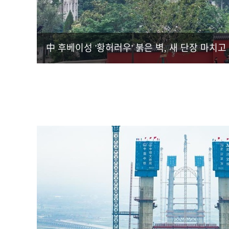
中 후베이성 '황허러우' 붉은 벽, 새 단장 마치고