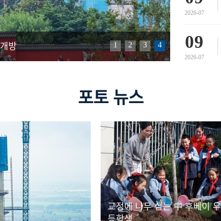
2026-07
09
1
2
3
4
 개방
2026-07
포토 뉴스
교정에 나무 심는 中 후베이 우
등학생