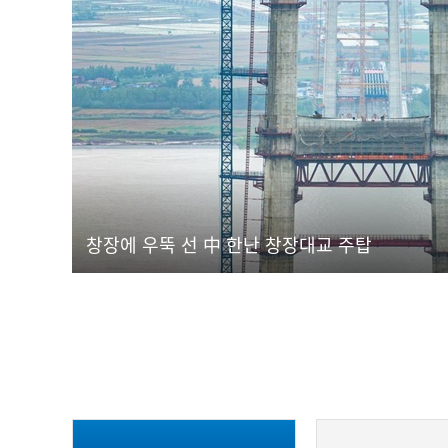
창장에 우뚝 선 中 한난 창장대교 주탑