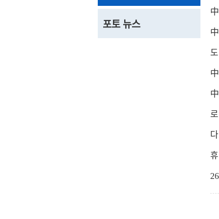
中
포토 뉴스
中
도
中
中
로
다
휴
2