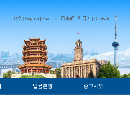
中文
|
English
|
Français
|
日本語
|
한국어
|
Deutsch
가
법률분쟁
종교사무