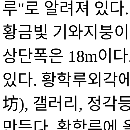
루"로 알려져 있다
황금빛 기와지붕이 장
상단폭은 18m이다
있다. 황학루외각에
坊), 갤러리, 정
만든다. 황학루에 