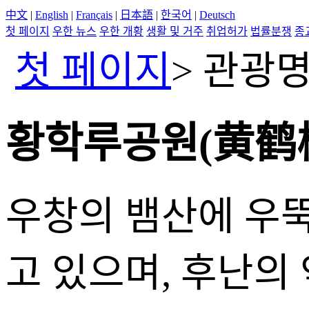
中文
|
English
|
Français
|
日本語
|
한국어
|
Deutsch
첫 페이지
우한 뉴스
우한 개황
생활 및 거주
취업허가
법률분쟁
종
첫 페이지
>
관광명
황학루공원(黄鹤
우창의 뱀산에 우뚝
고 있으며, 후난의