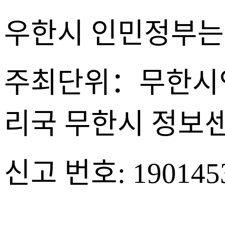
우한시 인민정부는
주최단위：무한시
리국 무한시 정보
신고 번호: 190145