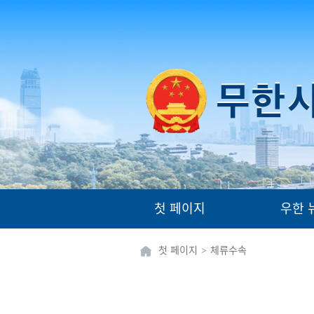
첫 페이지
우한 
첫 페이지
>
체류수속