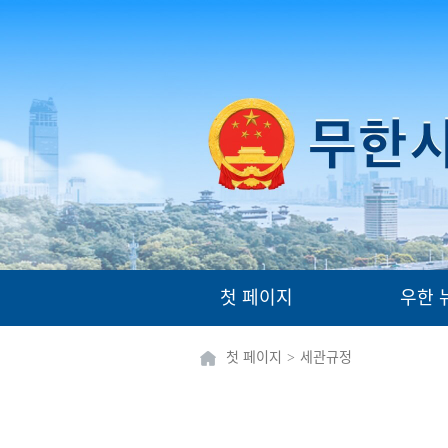
첫 페이지
우한 
첫 페이지
>
세관규정