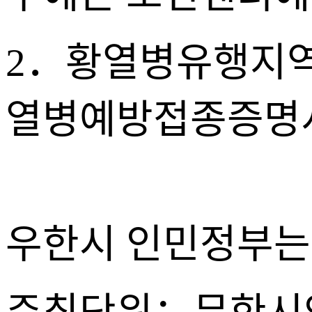
2．황열병유행지역
열병예방접종증명서
우한시 인민정부는