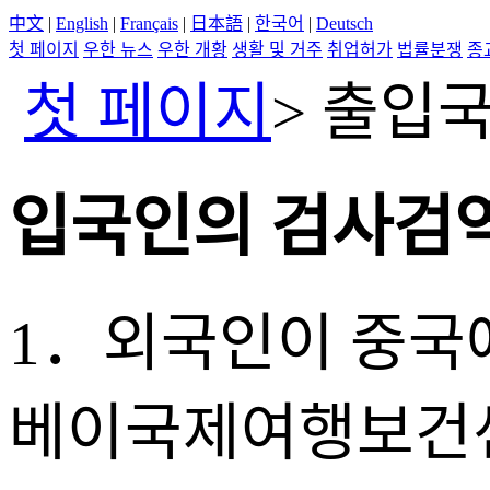
中文
|
English
|
Français
|
日本語
|
한국어
|
Deutsch
첫 페이지
우한 뉴스
우한 개황
생활 및 거주
취업허가
법률분쟁
종
첫 페이지
>
출입국
입국인의 검사검
1．외국인이 중국에
베이국제여행보건센