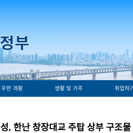
우한 개황
생활 및 거주
취업허
성, 한난 창장대교 주탑 상부 구조물