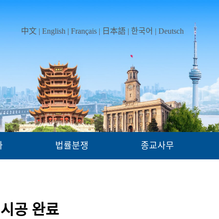
中文
|
English
|
Français
|
日本語
|
한국어
|
Deutsch
가
법률분쟁
종교사무
 시공 완료