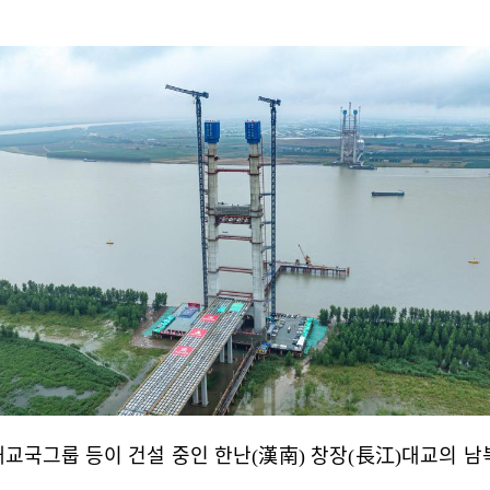
교국그룹 등이 건설 중인 한난(漢南) 창장(長江)대교의 남북