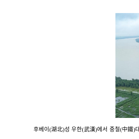
후베이(湖北)성 우한(武漢)에서 중철(中鐵)대