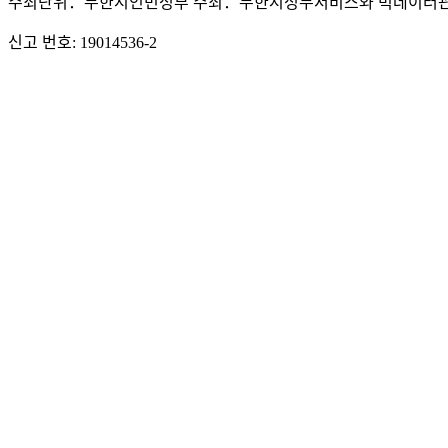
주최단위：무한시인민정부 주최：무한시정무서비스와 빅데이터관
신고 번호: 19014536-2