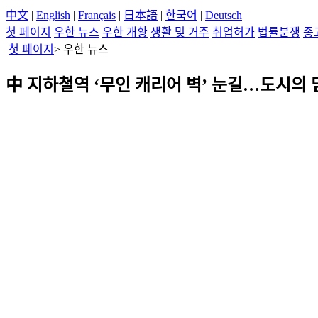
中文
|
English
|
Français
|
日本語
|
한국어
|
Deutsch
첫 페이지
우한 뉴스
우한 개황
생활 및 거주
취업허가
법률분쟁
종
첫 페이지
>
우한 뉴스
中 지하철역 ‘무인 캐리어 벽’ 눈길…도시의 